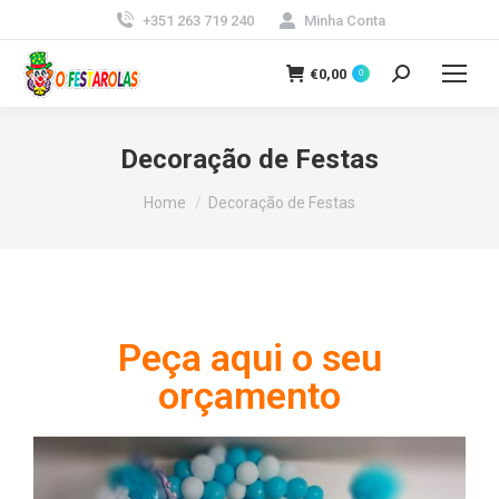
+351 263 719 240
Minha Conta
€
0,00
0
Decoração de Festas
You are here:
Home
Decoração de Festas
Peça aqui o seu
orçamento