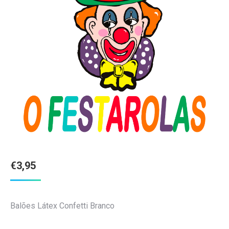
€
3,95
Balões Látex Confetti Branco