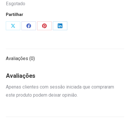
Esgotado
Partilhar
Share
Share
Share
Share
on
on
on
on
X
Facebook
Pinterest
LinkedIn
Avaliações (0)
Avaliações
Apenas clientes com sessão iniciada que compraram
este produto podem deixar opinião.