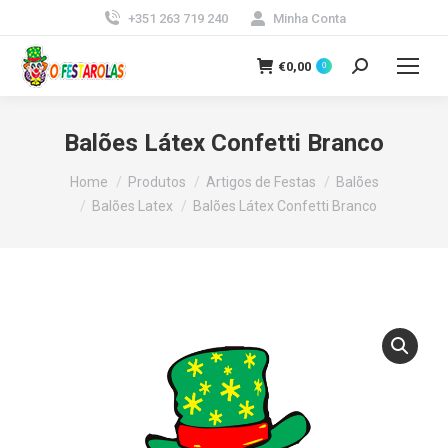
+351 263 719 240
Minha Conta
€
0,00
0
Search:
Balões Látex Confetti Branco
You are here:
Home
Produtos
Artigos de Festas
Balões
Balões Latex
Balões Látex Confetti Branco