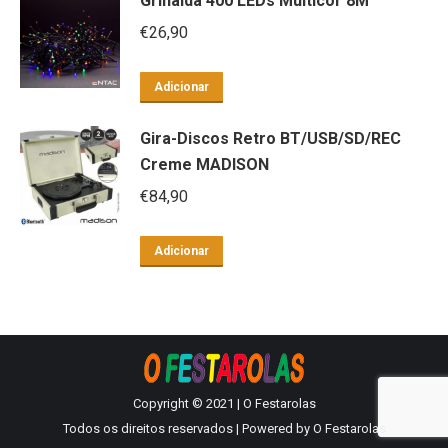
Grinalda 400 LEDs Multicor 8M
€
26,90
Adicionar
Gira-Discos Retro BT/USB/SD/REC
Creme MADISON
€
84,90
Adicionar
Copyright © 2021 | O Festarolas
Todos os direitos reservados | Powered by O Festarolas