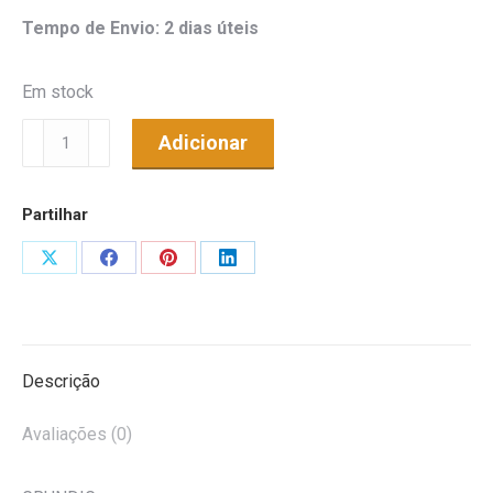
Tempo de Envio: 2 dias úteis
Em stock
Quantidade
Adicionar
de
Bola
Partilhar
decorativa
c/
Share
Share
Share
Share
1
on
on
on
on
LED
X
Facebook
Pinterest
LinkedIn
RGB
8cm
Descrição
GRUNDIG
Avaliações (0)