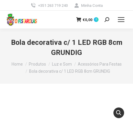
+351 263 719 240
Minha Conta
€
0,00
0
Search:
Bola decorativa c/ 1 LED RGB 8cm
GRUNDIG
You are here:
Home
Produtos
Luz e Som
Acessórios Para Festas
Bola decorativa c/ 1 LED RGB 8cm GRUNDIG