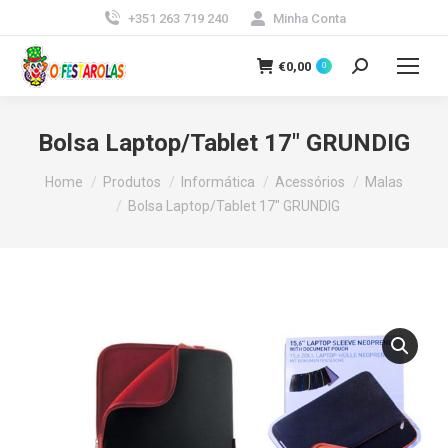
+351 263 719 240
Minha Conta
€
0,00
0
Search:
Bolsa Laptop/Tablet 17″ GRUNDIG
You are here:
Home
Produtos
Informática
Acessórios
Malas
Bolsa Laptop/Tablet 17″ GRUNDIG