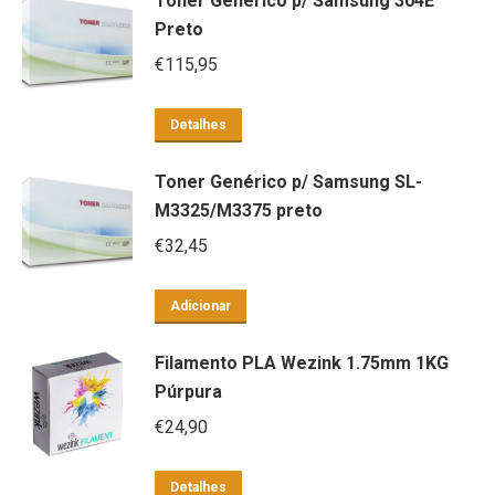
Toner Genérico p/ Samsung 304E
Preto
€
115,95
Detalhes
Toner Genérico p/ Samsung SL-
M3325/M3375 preto
€
32,45
Adicionar
Filamento PLA Wezink 1.75mm 1KG
Púrpura
€
24,90
Detalhes