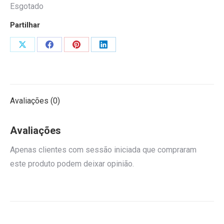
Esgotado
Partilhar
Share
Share
Share
Share
on
on
on
on
X
Facebook
Pinterest
LinkedIn
Avaliações (0)
Avaliações
Apenas clientes com sessão iniciada que compraram
este produto podem deixar opinião.