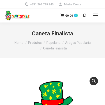
+351 263 719 240
Minha Conta
€
0,00
0
Search:
Caneta Finalista
You are here:
Home
Produtos
Papelaria
Artigos Papelaria
Caneta Finalista