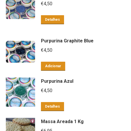
€
4,50
Detalhes
Purpurina Graphite Blue
€
4,50
Adicionar
Purpurina Azul
€
4,50
Detalhes
Massa Areada 1 Kg
€
6,95