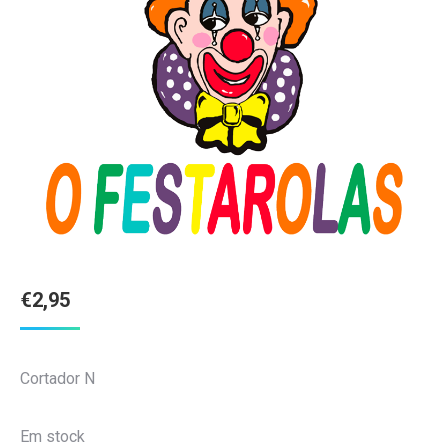
€
2,95
Cortador N
Em stock