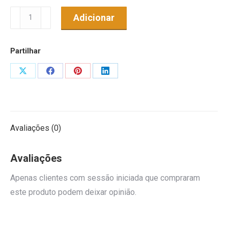
Quantidade
Adicionar
de
Cortador
Partilhar
N
Share
Share
Share
Share
on
on
on
on
X
Facebook
Pinterest
LinkedIn
Avaliações (0)
Avaliações
Apenas clientes com sessão iniciada que compraram
este produto podem deixar opinião.