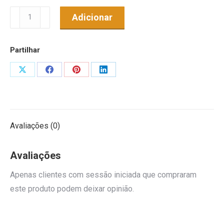
Quantidade
Adicionar
de
Cortador
Partilhar
X
Share
Share
Share
Share
on
on
on
on
X
Facebook
Pinterest
LinkedIn
Avaliações (0)
Avaliações
Apenas clientes com sessão iniciada que compraram
este produto podem deixar opinião.