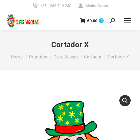
+351 263 719 240
Minha Conta
€
0,00
0
Search:
Cortador X
You are here:
Home
Produtos
Cake Design
Cortador
Cortador X