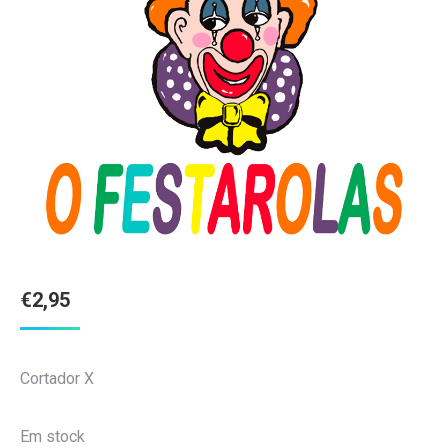
€
2,95
Cortador X
Em stock