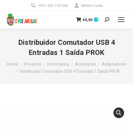
+351 263 719 240
Minha Conta
€
0,00
0
Search:
Distribuidor Comutador USB 4
Entradas 1 Saída PROK
You are here:
Home
Produtos
Informática
Acessórios
Adaptadores
Distribuidor Comutador USB 4 Entradas 1 Saída PROK