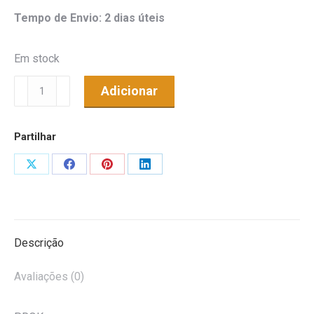
Tempo de Envio: 2 dias úteis
Em stock
Quantidade
Adicionar
de
Distribuidor
Partilhar
Comutador
USB
Share
Share
Share
Share
4
on
on
on
on
Entradas
X
Facebook
Pinterest
LinkedIn
1
Saída
Descrição
PROK
Avaliações (0)