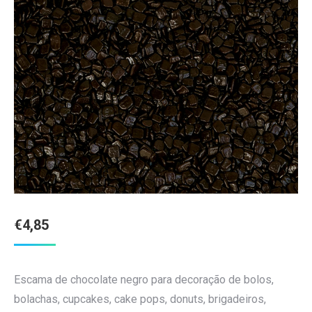
€
4,85
Escama de chocolate negro para decoração de bolos,
bolachas, cupcakes, cake pops, donuts, brigadeiros,