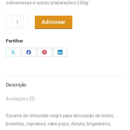
sobremesas e outras preparações.250gr
Quantidade
Adicionar
de
Escama
Partilhar
Negra
Share
Share
Share
Share
on
on
on
on
X
Facebook
Pinterest
LinkedIn
Descrição
Avaliações (0)
Escama de chocolate negro para decoração de bolos,
bolachas, cupcakes, cake pops, donuts, brigadeiros,