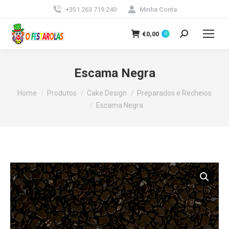
+351 263 719 240
Minha Conta
€
0,00
0
Search:
Escama Negra
You are here:
Home
Produtos
Cake Design
Preparados e Recheios
Escama Negra