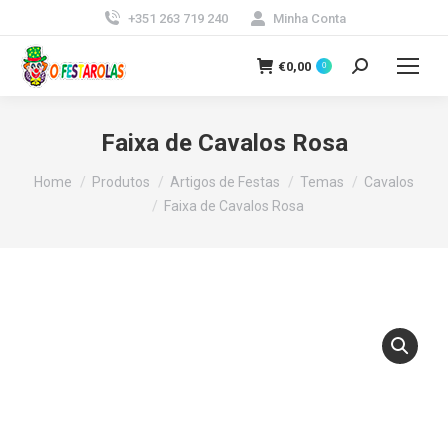
+351 263 719 240
Minha Conta
€
0,00
0
Search:
Faixa de Cavalos Rosa
You are here:
Home
Produtos
Artigos de Festas
Temas
Cavalos
Faixa de Cavalos Rosa