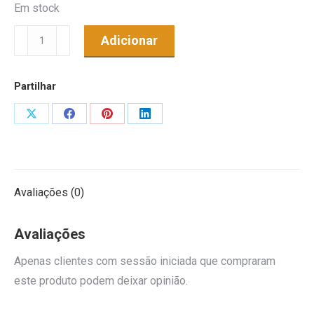
Em stock
Quantidade
Adicionar
de
Faixa
Partilhar
de
Cavalos
Share
Share
Share
Share
Rosa
on
on
on
on
X
Facebook
Pinterest
LinkedIn
Avaliações (0)
Avaliações
Apenas clientes com sessão iniciada que compraram
este produto podem deixar opinião.