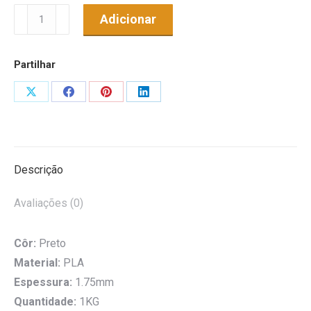
Quantidade
Adicionar
de
Filamento
Partilhar
PLA
Wezink
Share
Share
Share
Share
1.75mm
on
on
on
on
1KG
X
Facebook
Pinterest
LinkedIn
Preto
Descrição
Avaliações (0)
Côr:
Preto
Material:
PLA
Espessura:
1.75mm
Quantidade:
1KG