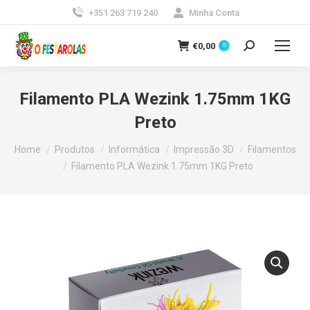
+351 263 719 240
Minha Conta
€
0,00
0
Search:
Filamento PLA Wezink 1.75mm 1KG
Preto
You are here:
Home
Produtos
Informática
Impressão 3D
Filamentos
Filamento PLA Wezink 1.75mm 1KG Preto