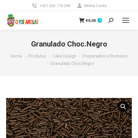
+351 263 719 240
Minha Conta
€
0,00
0
Search:
Granulado Choc.Negro
You are here:
Home
Produtos
Cake Design
Preparados e Recheios
Granulado Choc.Negro