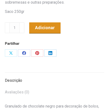
sobremesas e outras preparações.
Saco 250gr
Quantidade
Adicionar
de
Granulado
Partilhar
Choc.Negro
Share
Share
Share
Share
on
on
on
on
X
Facebook
Pinterest
LinkedIn
Descrição
Avaliações (0)
Granulado de chocolate negro para decoração de bolos,