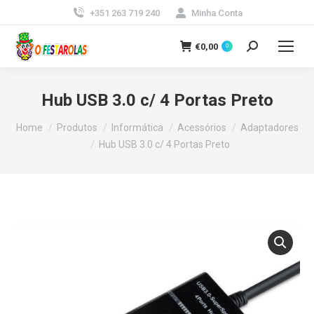
+351 263 719 240
Minha Conta
€
0,00
0
Search:
Hub USB 3.0 c/ 4 Portas Preto
You are here:
Home
Produtos
Informática
Acessórios
Adaptadores
Hub USB 3.0 c/ 4 Portas Preto