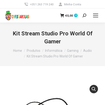
+351 263 719 240
Minha Conta
€
0,00
0
Search:
Kit Stream Studio Pro World Of
Gamer
You are here:
Home
Produtos
Informática
Gaming
Audio
Kit Stream Studio Pro World Of Gamer