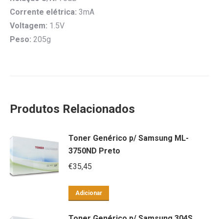
Corrente elétrica:
3mA
Voltagem:
1.5V
Peso:
205g
Produtos Relacionados
Toner Genérico p/ Samsung ML-
3750ND Preto
€
35,45
Adicionar
Toner Genérico p/ Samsung 304S