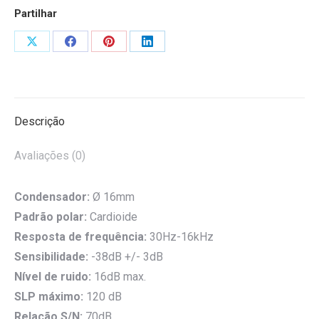
Partilhar
Share
Share
Share
Share
on
on
on
on
X
Facebook
Pinterest
LinkedIn
Descrição
Avaliações (0)
Condensador:
Ø 16mm
Padrão polar:
Cardioide
Resposta de frequência:
30Hz-16kHz
Sensibilidade:
-38dB +/- 3dB
Nível de ruido:
16dB max.
SLP máximo:
120 dB
Relação S/N:
70dB