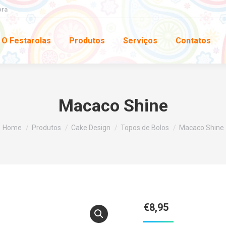
pra
O Festarolas
Produtos
Serviços
Contatos
Macaco Shine
You are here:
Home
Produtos
Cake Design
Topos de Bolos
Macaco Shine
€
8,95