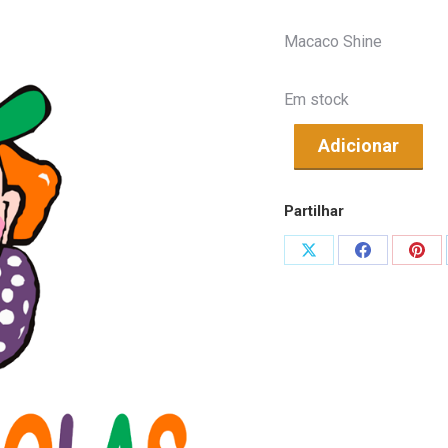
Macaco Shine
Em stock
Adicionar
Partilhar
Share
Share
Shar
on
on
on
X
Facebook
Pint