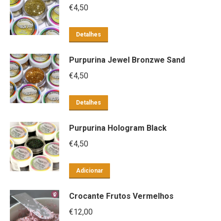
€
4,50
Detalhes
Purpurina Jewel Bronzwe Sand
€
4,50
Detalhes
Purpurina Hologram Black
€
4,50
Adicionar
Crocante Frutos Vermelhos
€
12,00