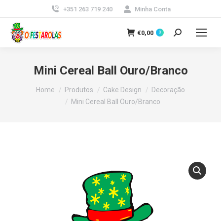
+351 263 719 240
Minha Conta
€
0,00
0
Search:
Mini Cereal Ball Ouro/Branco
You are here:
Home
Produtos
Cake Design
Decoração
Mini Cereal Ball Ouro/Branco