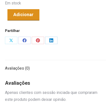
Em stock
Adicionar
Partilhar
Share
Share
Share
Share
on
on
on
on
X
Facebook
Pinterest
LinkedIn
Avaliações (0)
Avaliações
Apenas clientes com sessão iniciada que compraram
este produto podem deixar opinião.