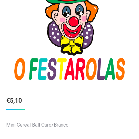
€
5,10
Mini Cereal Ball Ouro/Branco