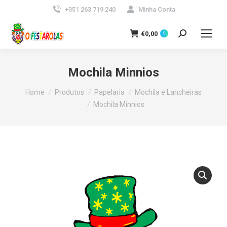
+351 263 719 240
Minha Conta
€
0,00
0
Search:
Mochila Minnios
You are here:
Home
Produtos
Papelaria
Mochila e Lancheiras
Mochila Minnios