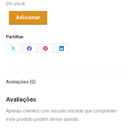
Em stock
Adicionar
Partilhar
Share
Share
Share
Share
on
on
on
on
X
Facebook
Pinterest
LinkedIn
Avaliações (0)
Avaliações
Apenas clientes com sessão iniciada que compraram
este produto podem deixar opinião.