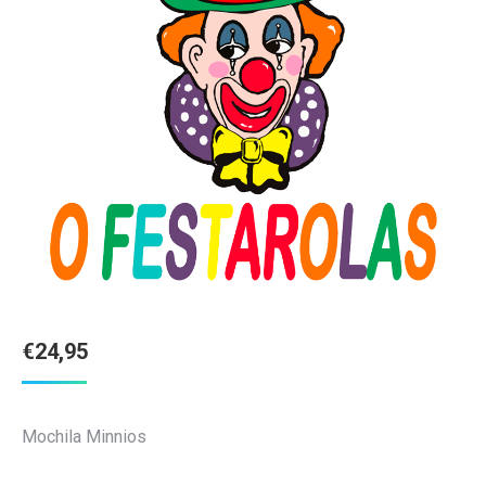
€
24,95
Mochila Minnios