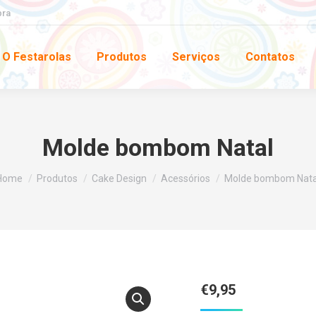
pra
O Festarolas
Produtos
Serviços
Contatos
Molde bombom Natal
You are here:
Home
Produtos
Cake Design
Acessórios
Molde bombom Nata
€
9,95