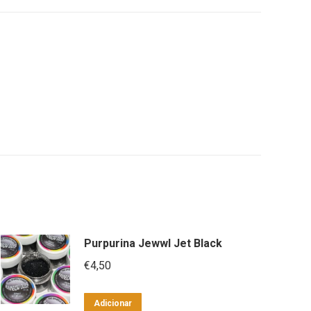
Purpurina Jewwl Jet Black
€
4,50
Adicionar