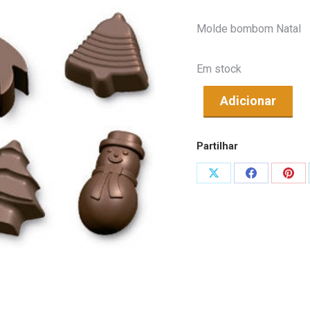
Molde bombom Natal
Em stock
Adicionar
Partilhar
Share
Share
Shar
on
on
on
X
Facebook
Pint