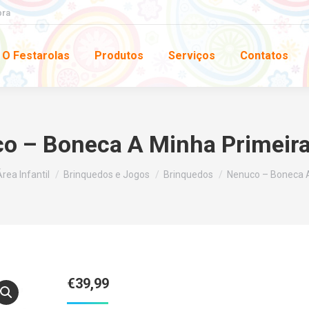
pra
O Festarolas
Produtos
Serviços
Contatos
o – Boneca A Minha Primeira 
rea Infantil
Brinquedos e Jogos
Brinquedos
Nenuco – Boneca A
€
39,99