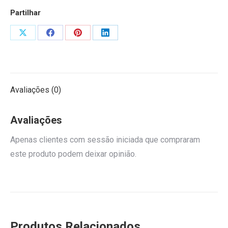
Partilhar
Share
Share
Share
Share
on
on
on
on
X
Facebook
Pinterest
LinkedIn
Avaliações (0)
Avaliações
Apenas clientes com sessão iniciada que compraram
este produto podem deixar opinião.
Produtos Relacionados