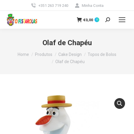
+351 263 719 240
Minha Conta
€
0,00
0
Search:
Olaf de Chapéu
You are here:
Home
Produtos
Cake Design
Topos de Bolos
Olaf de Chapéu