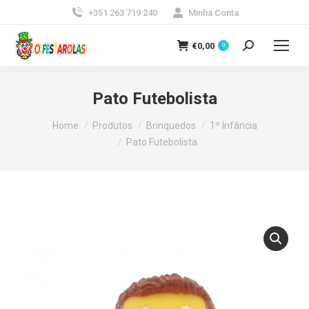
+351 263 719 240
Minha Conta
€
0,00
0
Search:
Pato Futebolista
You are here:
Home
Produtos
Brinquedos
1º Infância
Pato Futebolista