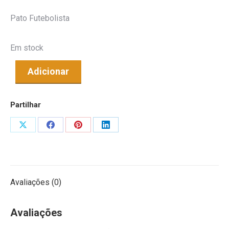
Pato Futebolista
Em stock
Adicionar
Partilhar
Share
Share
Share
Share
on
on
on
on
X
Facebook
Pinterest
LinkedIn
Avaliações (0)
Avaliações