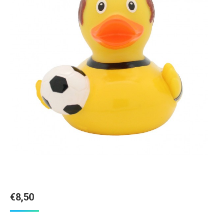
€
8,50