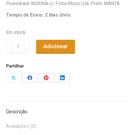
Powerbank 8000Ma c/ Ficha Micro Usb Preto MANTA
Tempo de Envio: 2 dias úteis
Em stock
Quantidade
Adicionar
de
Powerbank
Partilhar
8000Ma
c/
Share
Share
Share
Share
Ficha
on
on
on
on
Micro
X
Facebook
Pinterest
LinkedIn
Usb
Preto
Descrição
MANTA
Avaliações (0)