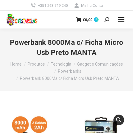
+351 263 719 240
Minha Conta
€
0,00
0
Search:
Powerbank 8000Ma c/ Ficha Micro
Usb Preto MANTA
You are here:
Home
Produtos
Tecnologia
Gadget e Comunicações
Powerbanks
Powerbank 8000Ma c/ Ficha Micro Usb Preto MANTA