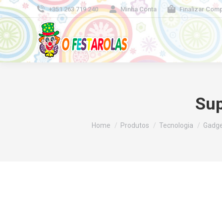
+351 263 719 240
Minha Conta
Finalizar Com
Sup
You are here:
Home
Produtos
Tecnologia
Gadge