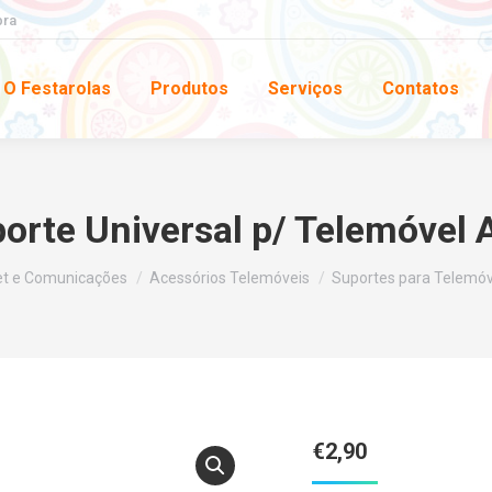
pra
O Festarolas
Produtos
Serviços
Contatos
orte Universal p/ Telemóvel 
t e Comunicações
Acessórios Telemóveis
Suportes para Telemóv
€
2,90