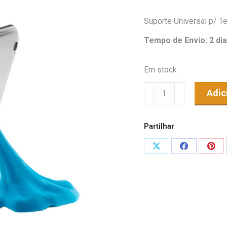
Suporte Universal p/ T
Tempo de Envio: 2 dia
Em stock
Quantidade
Adic
de
Suporte
Partilhar
Universal
p/
Share
Share
Shar
Telemóvel
on
on
on
Azul
X
Facebook
Pint