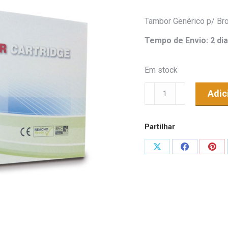
Tambor Genérico p/ Br
Tempo de Envio: 2 dia
Em stock
Quantidade
Adic
de
Tambor
Partilhar
Genérico
p/
Share
Share
Shar
Brother
on
on
on
DR1050
X
Facebook
Pint
Preto