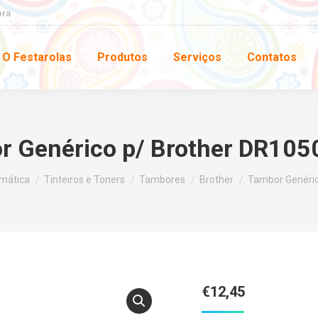
pra
O Festarolas
Produtos
Serviços
Contatos
 Genérico p/ Brother DR105
rmática
Tinteiros e Toners
Tambores
Brother
Tambor Genéric
€
12,45