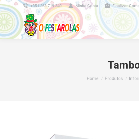
+351 263 719 240
Minha Conta
Finalizar Com
Tambor
You are here:
Home
Produtos
Info