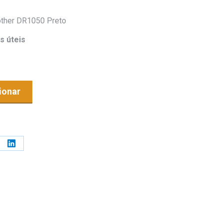
other DR1050 Preto
s úteis
ionar
e
Share
on
erest
LinkedIn