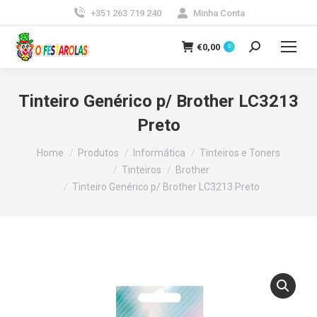
+351 263 719 240
Minha Conta
€
0,00
0
Search:
Tinteiro Genérico p/ Brother LC3213
Preto
You are here:
Home
Produtos
Informática
Tinteiros e Toners
Tinteiros
Brother
Tinteiro Genérico p/ Brother LC3213 Preto