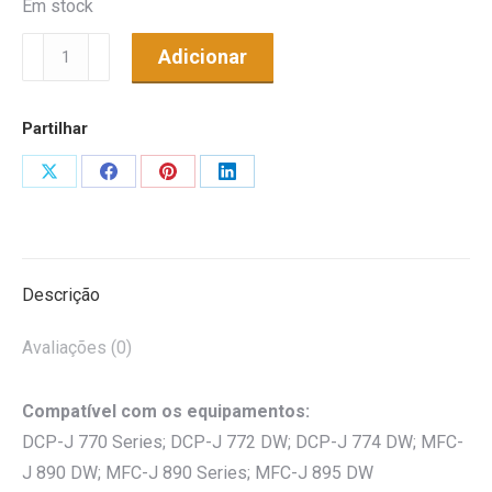
Em stock
Quantidade
Adicionar
de
Tinteiro
Partilhar
Genérico
p/
Share
Share
Share
Share
Brother
on
on
on
on
LC3213
X
Facebook
Pinterest
LinkedIn
Preto
Descrição
Avaliações (0)
Compatível com os equipamentos:
DCP-J 770 Series; DCP-J 772 DW; DCP-J 774 DW; MFC-
J 890 DW; MFC-J 890 Series; MFC-J 895 DW