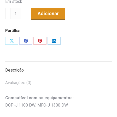
Em stock
Quantidade
Adicionar
de
Tinteiro
Partilhar
Genérico
p/
Share
Share
Share
Share
Brother
on
on
on
on
LC3235XL
X
Facebook
Pinterest
LinkedIn
Alta
Cap.
Descrição
Cyan
Avaliações (0)
Compatível com os equipamentos:
DCP-J 1100 DW; MFC-J 1300 DW