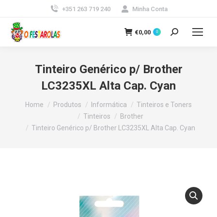
+351 263 719 240
Minha Conta
€
0,00
0
Search:
Tinteiro Genérico p/ Brother
LC3235XL Alta Cap. Cyan
You are here:
Home
Produtos
Informática
Tinteiros e Toners
Tinteiros
Brother
Tinteiro Genérico p/ Brother LC3235XL Alta Cap. Cyan