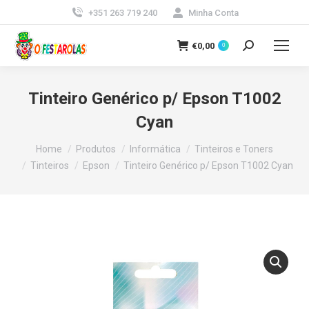
+351 263 719 240
Minha Conta
€
0,00
0
Search:
Tinteiro Genérico p/ Epson T1002
Cyan
You are here:
Home
Produtos
Informática
Tinteiros e Toners
Tinteiros
Epson
Tinteiro Genérico p/ Epson T1002 Cyan