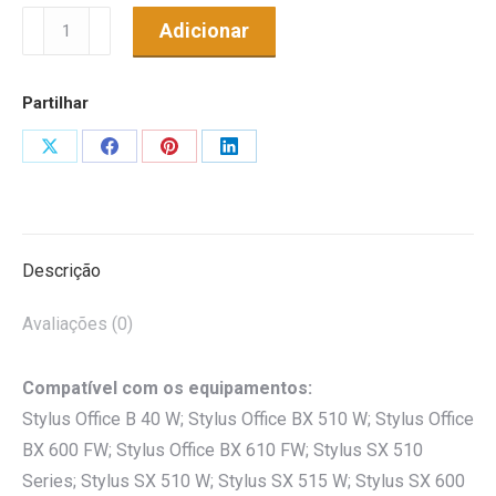
Quantidade
Adicionar
de
Tinteiro
Partilhar
Genérico
p/
Share
Share
Share
Share
Epson
on
on
on
on
T1002
X
Facebook
Pinterest
LinkedIn
Cyan
Descrição
Avaliações (0)
Compatível com os equipamentos:
Stylus Office B 40 W; Stylus Office BX 510 W; Stylus Office
BX 600 FW; Stylus Office BX 610 FW; Stylus SX 510
Series; Stylus SX 510 W; Stylus SX 515 W; Stylus SX 600