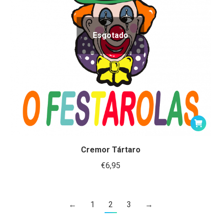
Esgotado
Cremor Tártaro
€
6,95
←
1
2
3
→