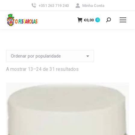
+351 263 719 240
Minha Conta
€
0,00
0
Search:
Ordenado
A mostrar 13–24 de 31 resultados
por
popularidade