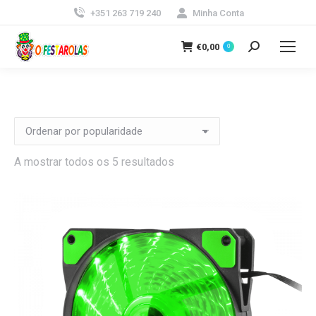
+351 263 719 240
Minha Conta
€
0,00
0
Search:
Ordenado
A mostrar todos os 5 resultados
por
popularidade