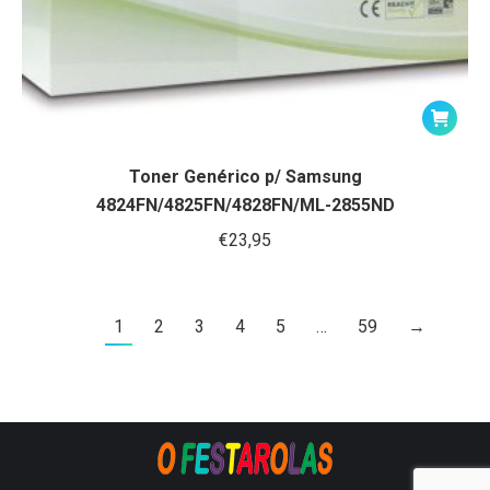
Toner Genérico p/ Samsung
4824FN/4825FN/4828FN/ML-2855ND
€
23,95
1
2
3
4
5
…
59
→