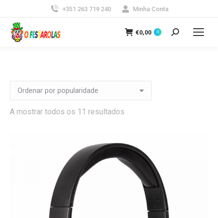
+351 263 719 240
Minha Conta
€
0,00
0
Search:
Ordenado
A mostrar todos os 11 resultados
por
popularidade