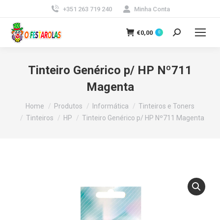
+351 263 719 240
Minha Conta
€
0,00
0
Search:
Tinteiro Genérico p/ HP Nº711
Magenta
You are here:
Home
Produtos
Informática
Tinteiros e Toners
Tinteiros
HP
Tinteiro Genérico p/ HP Nº711 Magenta