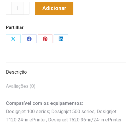
Quantidade
Adicionar
de
Tinteiro
Partilhar
Genérico
p/
Share
Share
Share
Share
HP
on
on
on
on
Nº711
X
Facebook
Pinterest
LinkedIn
Magenta
Descrição
Avaliações (0)
Compatível com os equipamentos:
Designjet 100 series; Designjet 500 series; Designjet
T120 24-in ePrinter; Designjet T520 36-in/24-in ePrinter