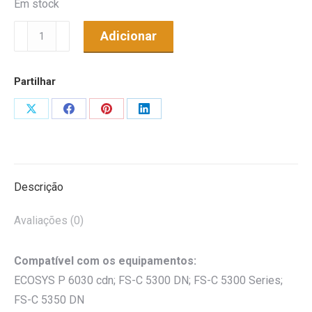
Em stock
Quantidade
Adicionar
de
Toner
Partilhar
Genérico
p/
Share
Share
Share
Share
Kyocera
on
on
on
on
FS-
X
Facebook
Pinterest
LinkedIn
C5300,
C5350DN
Descrição
Preto
Avaliações (0)
Compatível com os equipamentos:
ECOSYS P 6030 cdn; FS-C 5300 DN; FS-C 5300 Series;
FS-C 5350 DN