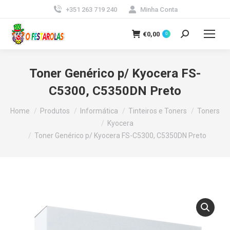
+351 263 719 240
Minha Conta
€
0,00
0
Search:
Toner Genérico p/ Kyocera FS-
C5300, C5350DN Preto
You are here:
Home
Produtos
Informática
Tinteiros e Toners
Toners
Kyocera
Toner Genérico p/ Kyocera FS-C5300, C5350DN Preto