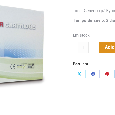
Toner Genérico p/ Kyo
Tempo de Envio: 2 dia
Em stock
Quantidade
Adic
de
Toner
Partilhar
Genérico
p/
Share
Share
Shar
Kyocera
on
on
on
Mita
X
Facebook
Pint
FS-
1120D,
FS-