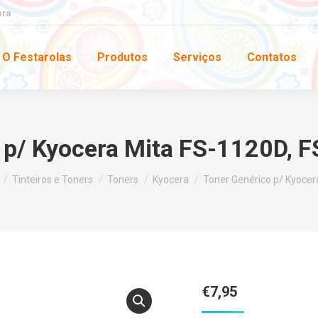
pra
O Festarolas
Produtos
Serviços
Contatos
 p/ Kyocera Mita FS-1120D, 
Tinteiros e Toners
Toners
Kyocera
Toner Genérico p/ Kyocer
€
7,95