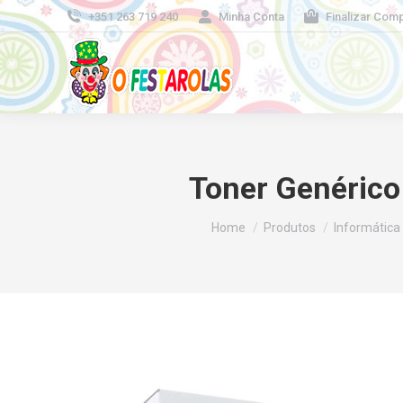
+351 263 719 240
Minha Conta
Finalizar Com
Toner Genérico
You are here:
Home
Produtos
Informática