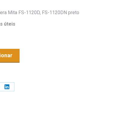
cera Mita FS-1120D, FS-1120DN preto
s úteis
ionar
e
Share
on
erest
LinkedIn