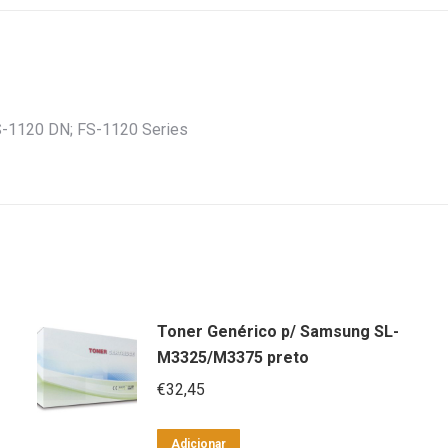
1120DN
preto
-1120 DN; FS-1120 Series
Toner Genérico p/ Samsung SL-
M3325/M3375 preto
€
32,45
Adicionar