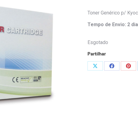
Toner Genérico p/ Kyo
Tempo de Envio: 2 dia
Esgotado
Partilhar
Share
Share
Shar
on
on
on
X
Facebook
Pint