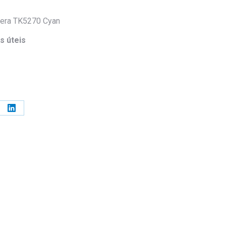
cera TK5270 Cyan
s úteis
e
Share
on
erest
LinkedIn