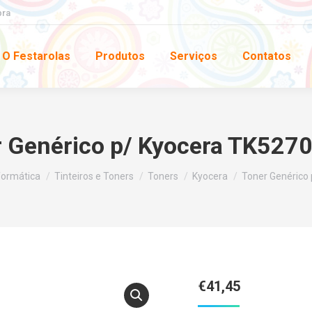
pra
O Festarolas
Produtos
Serviços
Contatos
 Genérico p/ Kyocera TK527
formática
Tinteiros e Toners
Toners
Kyocera
Toner Genérico
€
41,45