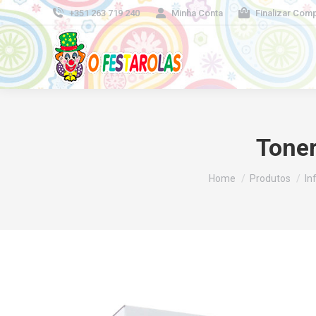
+351 263 719 240
Minha Conta
Finalizar Com
Toner
You are here:
Home
Produtos
In