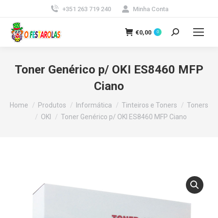
+351 263 719 240
Minha Conta
€
0,00
0
Search:
Toner Genérico p/ OKI ES8460 MFP
Ciano
You are here:
Home
Produtos
Informática
Tinteiros e Toners
Toners
OKI
Toner Genérico p/ OKI ES8460 MFP Ciano