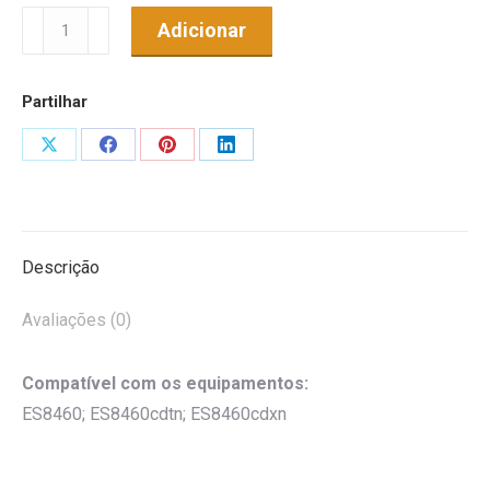
Quantidade
Adicionar
de
Toner
Partilhar
Genérico
p/
Share
Share
Share
Share
OKI
on
on
on
on
ES8460
X
Facebook
Pinterest
LinkedIn
MFP
Ciano
Descrição
Avaliações (0)
Compatível com os equipamentos:
ES8460; ES8460cdtn; ES8460cdxn