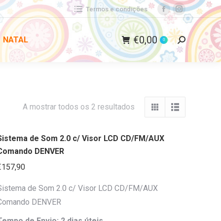
Termos e condições
Facebook
Instagram
page
page
€
0,00
NATAL
opens
opens
0
Search:
in
in
new
new
window
window
Ordenado
A mostrar todos os 2 resultados
por
popularidade
Sistema de Som 2.0 c/ Visor LCD CD/FM/AUX
Comando DENVER
€
157,90
Sistema de Som 2.0 c/ Visor LCD CD/FM/AUX
Comando DENVER
Tempo de Envio: 2 dias úteis