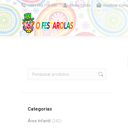
+351 263 719 240
Minha Conta
Finalizar Com
Categorias
Área Infantil
(242)