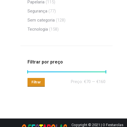
Papelaria
(115)
Segurança
(77)
Sem categoria
(128)
Tecnologia
(158)
Filtrar por preço
Preço
Preço
Preço:
€70
—
€160
Filtrar
mínimo
máximo
Copyright © 2021 | O Festarolas