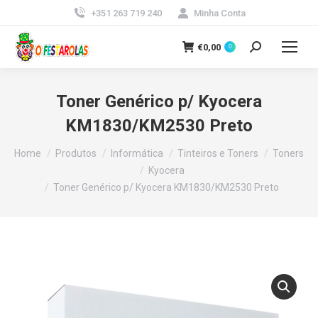
+351 263 719 240
Minha Conta
€
0,00
0
Search:
Toner Genérico p/ Kyocera
KM1830/KM2530 Preto
You are here:
Home
Produtos
Informática
Tinteiros e Toners
Toners
Kyocera
Toner Genérico p/ Kyocera KM1830/KM2530 Preto