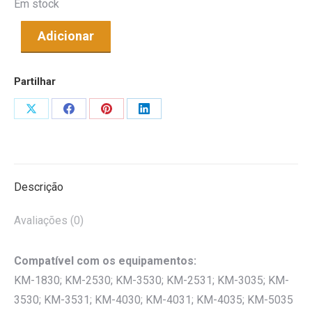
Em stock
Adicionar
Partilhar
Share
Share
Share
Share
on
on
on
on
X
Facebook
Pinterest
LinkedIn
Descrição
Avaliações (0)
Compatível com os equipamentos:
KM-1830; KM-2530; KM-3530; KM-2531; KM-3035; KM-
3530; KM-3531; KM-4030; KM-4031; KM-4035; KM-5035