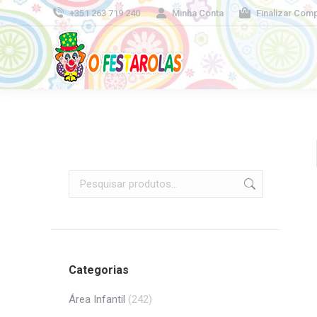
+351 263 719 240
Minha Conta
Finalizar Com
Categorias
Área Infantil
(242)