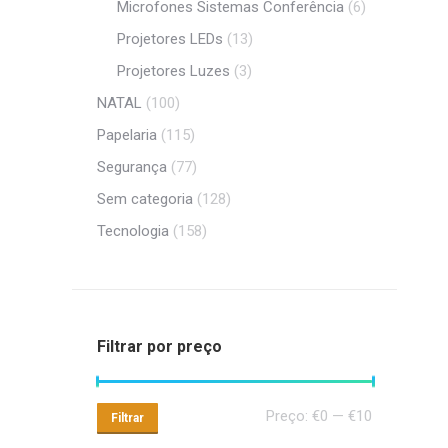
Microfones Sistemas Conferência
(6)
Projetores LEDs
(13)
Projetores Luzes
(3)
NATAL
(100)
Papelaria
(115)
Segurança
(77)
Sem categoria
(128)
Tecnologia
(158)
Filtrar por preço
Preço
Preço
Preço:
€0
—
€10
Filtrar
mínimo
máximo