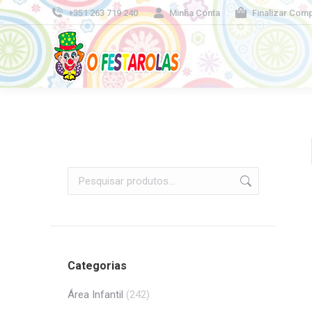
+351 263 719 240
Minha Conta
Finalizar Com
Categorias
Área Infantil
(242)