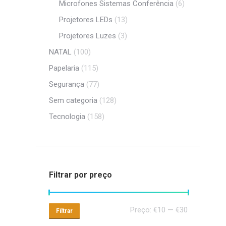
Microfones Sistemas Conferência
(6)
Projetores LEDs
(13)
Projetores Luzes
(3)
NATAL
(100)
Papelaria
(115)
Segurança
(77)
Sem categoria
(128)
Tecnologia
(158)
Filtrar por preço
Preço
Preço
Preço:
€10
—
€30
Filtrar
mínimo
máximo