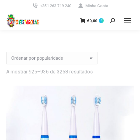
+351 263 719 240
Minha Conta
€
0,00
0
Search:
Ordenado
A mostrar 925–936 de 3258 resultados
por
popularidade