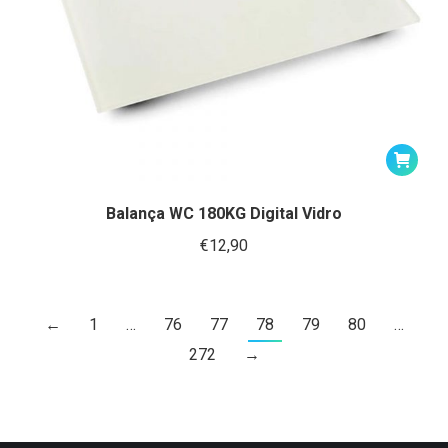
Balança WC 180KG Digital Vidro
€
12,90
←
1
…
76
77
78
79
80
…
272
→