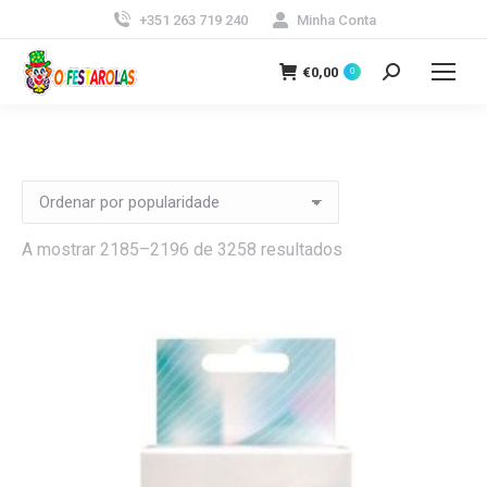
+351 263 719 240
Minha Conta
€
0,00
0
Search:
Ordenado
A mostrar 2185–2196 de 3258 resultados
por
popularidade