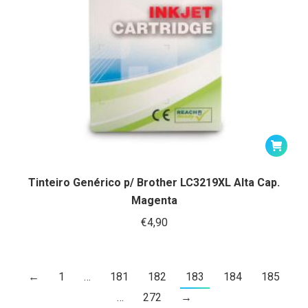
Tinteiro Genérico p/ Brother LC3219XL Alta Cap.
Magenta
€
4,90
←
1
…
181
182
183
184
185
…
272
→