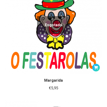
Esgotado
Margarida
€
5,95