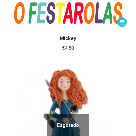
Mickey
€
4,50
Esgotado