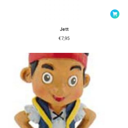
Jett
€
7,95