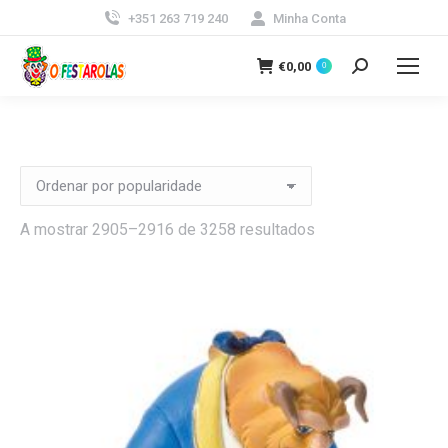
+351 263 719 240
Minha Conta
€
0,00
0
Search:
Ordenado
A mostrar 2905–2916 de 3258 resultados
por
popularidade